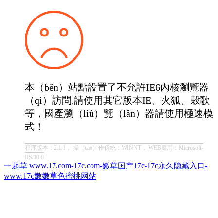
本（běn）站點設置了不允許IE6內核瀏覽器
（qì）訪問,請使用其它版本IE、火狐、穀歌
等，國產瀏（liú）覽（lǎn）器請使用極速模
式！
程序版本：2.1.1， 操（cāo）作係統：WINNT， WEB應用：Microsoft-
IIS/10.0
一起草 www.17.com-17c.com-嫩草国产17c-17c永久隐藏入口-
www.17c嫩嫩草色蜜桃网站