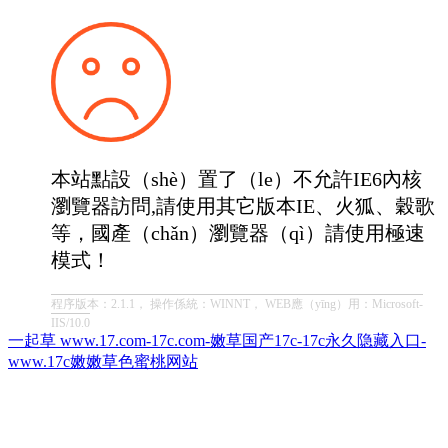
本站點設（shè）置了（le）不允許IE6內核
瀏覽器訪問,請使用其它版本IE、火狐、穀歌
等，國產（chǎn）瀏覽器（qì）請使用極速
模式！
程序版本：2.1.1， 操作係統：WINNT， WEB應（yīng）用：Microsoft-
IIS/10.0
一起草 www.17.com-17c.com-嫩草国产17c-17c永久隐藏入口-
www.17c嫩嫩草色蜜桃网站