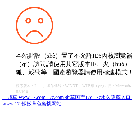
本站點設（shè）置了不允許IE6內核瀏覽器
（qì）訪問,請使用其它版本IE、火（huǒ）
狐、穀歌等，國產瀏覽器請使用極速模式！
程序版本：2.1.1， 操作係統：WINNT， WEB應（yīng）用：Microsoft-
IIS/10.0
一起草 www.17.com-17c.com-嫩草国产17c-17c永久隐藏入口-
www.17c嫩嫩草色蜜桃网站