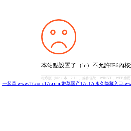
本站點設置了（le）不允許IE6內
程序版（bǎn）本：2.1.1， 操作係統：WINNT， WEB應用：Micro
一起草 www.17.com-17c.com-嫩草国产17c-17c永久隐藏入口