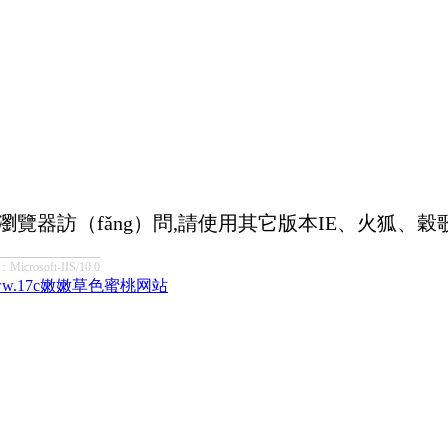
核瀏覽器訪（fǎng）問,請使用其它版本IE、火狐
soft-IIS/10.0
-www.17c嫩嫩草色蜜桃网站