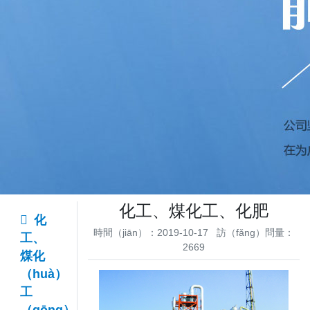
化工、煤化工、化肥
化
時間（jiān）：2019-10-17 訪（fǎng）問量：
工、
2669
煤化
（huà）
工