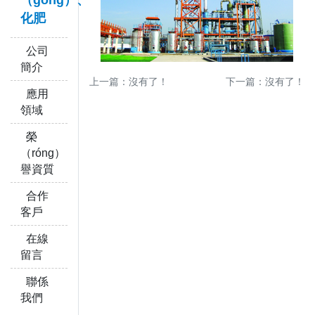
（gōng）、
化肥
公司
簡介
上一篇：沒有了！
下一篇：沒有了！
應用
領域
榮
（róng）
譽資質
合作
客戶
在線
留言
聯係
我們