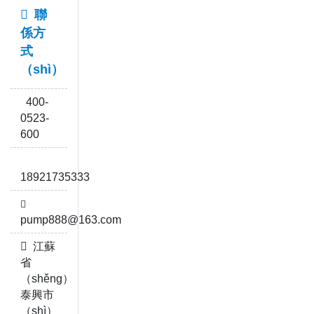
聯
係方
式
（shì）
400-
0523-
600
18921735333
pump888@163.com
江蘇
省
（shěng）
泰興市
（shì）