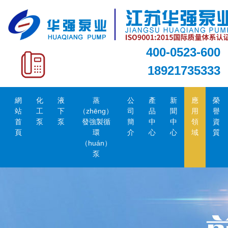
400-0523-600
18921735333
網
化
液
蒸
公
產
新
應
榮
站
工
下
（zhēng）
司
品
聞
用
譽
首
泵
泵
發強製循
簡
中
中
領
資
頁
環
介
心
心
域
質
（huán）
泵