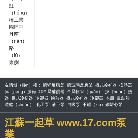
虹
（hóng）
橋工業
園區中
丹南
（nán）
路
（lù）
東側
友情鏈（liàn）接：
搪瓷反應釜
搪玻璃反應釜
板式冷卻器
換熱器
膨（péng）脹節
非金屬補償器
金屬軟管（guǎn）
換（huàn）熱
器
板式冷卻器
冷卻器
換熱器
板式冷卻器
冷卻器
木船
畫舫船
遊船（chuán）
化工泵
液下泵
自吸泵
不鏽（xiù）鋼離心泵
江蘇一起草 www.17.com泵
業