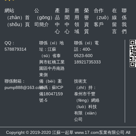
網站
公
產
新
應
榮
合作
在
聯
（zhàn）首
（gōng）
品
聞
用
譽
（zuò）
線
係
（shǒu）頁
司簡介
中
中
領
資
客戶
留
我
心
心
域
質
言
們
QQ：
聯係（xì）地
聯係（xì）電
578879314
址：江蘇
話：400-
（sū）省泰
0523-600
興市虹橋工業
18921735333
園區中丹南路
東側
聯係郵箱：
備（bèi）案
技術支
pump888@163.com
號碼：
蘇ICP
（zhī）持：
備18047159
泰州市千豐
號-5
（fēng）網絡
（luò）科技
有限（xiàn）
公司
Copyright © 2019-2020 江蘇一起草 www.17.com泵業有限公司 All