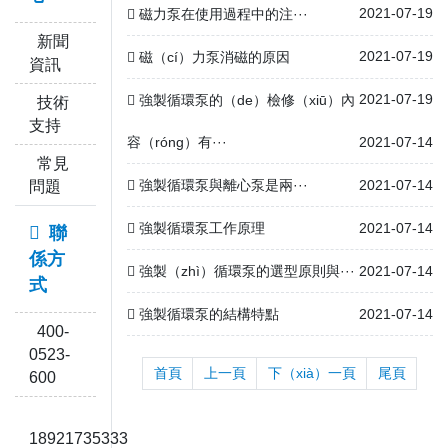
2021-07-19
磁力泵在使用過程中的注···
新聞
2021-07-19
磁（cí）力泵消磁的原因
資訊
2021-07-19
強製循環泵的（de）檢修（xiū）內
技術
支持
容（róng）有···
2021-07-14
常見
強製循環泵與離心泵是兩···
2021-07-14
問題
強製循環泵工作原理
2021-07-14
聯
係方
強製（zhì）循環泵的選型原則與···
2021-07-14
式
強製循環泵的結構特點
2021-07-14
400-
0523-
首頁
上一頁
下（xià）一頁
尾頁
600
18921735333