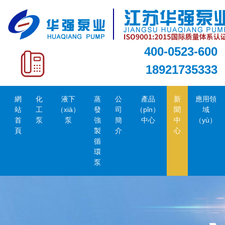
400-0523-600
18921735333
網
化
液下
蒸
公
產品
新
應用領
站
工
（xià）
發
司
（pǐn）
聞
域
首
泵
泵
強
簡
中心
中
（yù）
頁
製
介
心
循
環
泵