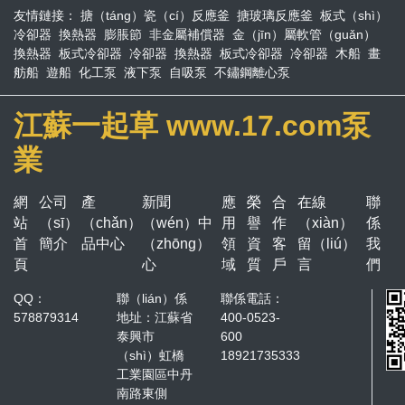
友情鏈接：
搪（táng）瓷（cí）反應釜
搪玻璃反應釜
板式（shì）
冷卻器
換熱器
膨脹節
非金屬補償器
金（jīn）屬軟管（guǎn）
換熱器
板式冷卻器
冷卻器
換熱器
板式冷卻器
冷卻器
木船
畫
舫船
遊船
化工泵
液下泵
自吸泵
不鏽鋼離心泵
江蘇一起草 www.17.com泵
業
網
公司
產
新聞
應
榮
合
在線
聯
站
（sī）
（chǎn）
（wén）中
用
譽
作
（xiàn）
係
首
簡介
品中心
（zhōng）
領
資
客
留（liú）
我
頁
心
域
質
戶
言
們
QQ：
聯（lián）係
聯係電話：
578879314
地址：江蘇省
400-0523-
泰興市
600
（shì）虹橋
18921735333
工業園區中丹
南路東側