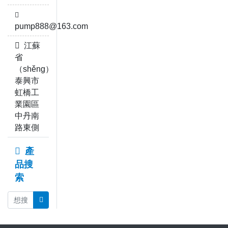
pump888@163.com
江蘇
省
（shěng）
泰興市
虹橋工
業園區
中丹南
路東側
產
品搜
索