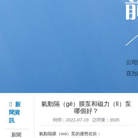
氣動隔（gé）膜泵和磁力（lì）泵
新
哪個好？
聞資
訊
時間：2021-07-19 訪問量：3505
氣動隔膜（mó）泵的優勢在於：
新聞