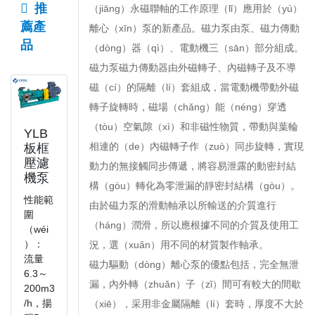
推
（jiāng）永磁聯軸的工作原理（lǐ）應用於（yú）
薦產
離心（xīn）泵的新產品。磁力泵由泵、磁力傳動
品
（dòng）器（qì）、電動機三（sān）部分組成。
磁力泵磁力傳動器由外磁轉子、內磁轉子及不導
磁（cí）的隔離（lí）套組成，當電動機帶動外磁
轉子旋轉時，磁場（chǎng）能（néng）穿透
（tòu）空氣隙（xì）和非磁性物質，帶動與葉輪
YLB
相連的（de）內磁轉子作（zuò）同步旋轉，實現
板框
壓濾
動力的無接觸同步傳遞，將容易泄露的動密封結
機泵
構（gòu）轉化為零泄漏的靜密封結構（gòu）。
性能範
由於磁力泵的滑動軸承以所輸送的介質進行
圍
（háng）潤滑，所以應根據不同的介質及使用工
（wéi
）：
況，選（xuǎn）用不同的材質製作軸承。
流量
磁力驅動（dòng）離心泵的優點包括，完全無泄
6.3～
漏，內外轉（zhuǎn）子（zǐ）間可有較大的間歇
200m3
/h，揚
（xiē），采用非金屬隔離（lí）套時，厚度不大於