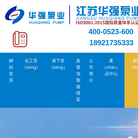
400-0523-600
18921735333
網
化工泵
液下泵
蒸
公
產
新
站
（bèng）
（bèng）
發
司
（chǎn）
（zh
首
強
簡
品中心
頁
製
介
循
環
泵