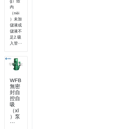
g）殼
內
（nèi
）未加
儲液或
儲液不
足2.吸
入管···
WFB
無密
封自
控自
吸
（xī
）泵
···