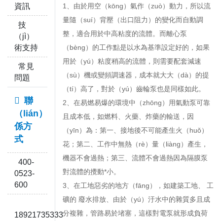
資訊
1、由於用空（kōng）氣作（zuò）動力，所以流
量隨（suí）背壓（出口阻力）的變化而自動調
技
整，適合用於中高粘度的流體。而離心泵
（jì）
術支持
（bèng）的工作點是以水為基準設定好的，如果
用於（yú）粘度稍高的流體，則需要配套減速
常見
（sù）機或變頻調速器，成本就大大（dà）的提
問題
（tí）高了，對於（yú）齒輪泵也是同樣如此。
聯
2、在易燃易爆的環境中（zhōng）用氣動泵可靠
（lián）
且成本低，如燃料、火藥、炸藥的輸送，因
係方
（yīn）為：第一、接地後不可能產生火（huǒ）
式
花；第二、工作中無熱（rè）量（liàng）產生，
機器不會過熱；第三、流體不會過熱因為隔膜泵
400-
對流體的攪動*小。
0523-
600
3、在工地惡劣的地方（fāng），如建築工地、 工
礦的 廢水排放、由於（yú）汙水中的雜質多且成
分複雜，管路易於堵塞，這樣對電泵就形成負荷
18921735333