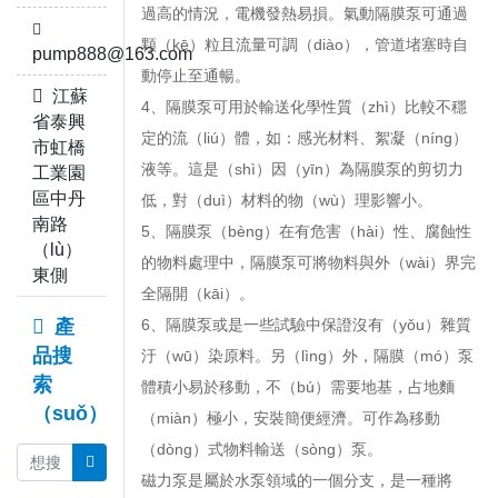
過高的情況，電機發熱易損。氣動隔膜泵可通過
顆（kē）粒且流量可調（diào），管道堵塞時自
pump888@163.com
動停止至通暢。
江蘇
4、隔膜泵可用於輸送化學性質（zhì）比較不穩
省泰興
定的流（liú）體，如：感光材料、絮凝（níng）
市虹橋
液等。這是（shì）因（yīn）為隔膜泵的剪切力
工業園
區中丹
低，對（duì）材料的物（wù）理影響小。
南路
5、隔膜泵（bèng）在有危害（hài）性、腐蝕性
（lù）
的物料處理中，隔膜泵可將物料與外（wài）界完
東側
全隔開（kāi）。
產
6、隔膜泵或是一些試驗中保證沒有（yǒu）雜質
品搜
汙（wū）染原料。另（lìng）外，隔膜（mó）泵
索
體積小易於移動，不（bú）需要地基，占地麵
（suǒ）
（miàn）極小，安裝簡便經濟。可作為移動
（dòng）式物料輸送（sòng）泵。
磁力泵是屬於水泵領域的一個分支，是一種將