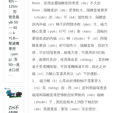
程5～
8mm，采用金屬隔離套時厚度（dù）不大於
125m
5mm，隔離套的（de）壁厚較大，隔離套被磨穿
。 型
號意義
（chuān）的（de）可（kě）能性較小，隔離套
ylb 50
與內外磁（cí）轉子的間隙亦較（jiào）大，磁力
— 40
離心泵運（yùn）行可（kě）靠（kào），因軸封
— k
YLB—
磨損造成的內磁（cí）轉（zhuǎn）子（zǐ）與隔
壓濾機
離套磨損（sǔn）的可能性小，隔離套裝，拆卸方
專用
便，可在現場更換，維修方便，可應用於SIC軸
（yòn
g）泵
承，耐磨性良好，使用壽命長（zhǎng），泵的轉
50—進
速不受電機限製。可與電機轉速不同，除此之外
水口徑
磁（cí）力離心泵還具有以（yǐ）下的優點：
···
1 、 磁力離（lí）心泵由於傳動軸不需要穿入
（rù）泵（bèng）殼，而（ér）是利用磁場透過
磁場和隔離套薄壁傳動扭矩帶動內（nèi）磁轉
（zhuǎn）子，因此從根本上消除了軸封的
ZH不
（de）泄露通道，實現（xiàn）完全密封。
鏽鋼