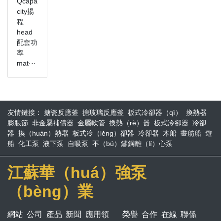
Qcapa
city揚
程
head
配套功
率
mat···
友情鏈接：
搪瓷反應釜
搪玻璃反應釜
板式冷卻器（qì）
換熱器
膨脹節
非金屬補償器
金屬軟管
換熱（rè）器
板式冷卻器
冷卻
器
換（huàn）熱器
板式冷（lěng）卻器
冷卻器
木船
畫舫船
遊
船
化工泵
液下泵
自吸泵
不（bú）鏽鋼離（lí）心泵
江蘇華（huá）強泵
（bèng）業
網站
公司
產品
新聞
應用領
榮譽
合作
在線
聯係