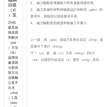
2、 磁力驅動泵傳遞動力時有過載保護作用。
自吸
（xī
3、 磁力泵磁性材料與磁路設計有較高（gāo）的
）泵
要求外，其餘部分技術要求不高。
ZH自
4、 磁力驅動泵的維護和檢修工作量小。
吸泵故
障原因
和解決
上一篇：
高（gāo）溫磁力泵應在規定（dìng）溫
（jué
度條件下運行（háng）
）方法
（fǎ）
下一（yī）篇：
磁（cí）力泵（bèng）的6大
故障現
（dà）結構部件組成及（jí）選型（xíng）原則
象原因
分析排
除方法
自吸離
心泵不
出水
（shuǐ
）1.泵
（bèn