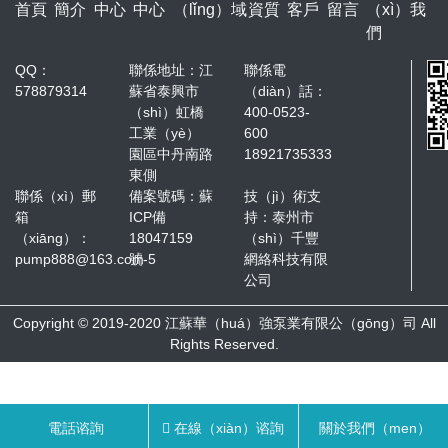
首頁
簡介
中心
中心
（lǐng）域
資質
客戶
留言
（xì）我
們
QQ：
聯係地址：江
聯係電
578879314
蘇省泰興市
（diàn）話：
（shì）虹橋
400-0523-
工業（yè）
600
園區中丹南路
18921735333
東側
聯係（xì）郵
備案號碼：
蘇
技（jì）術支
箱
ICP備
持：
泰州市
（xiāng）：
18047159
（shì）千豐
pump888@163.com
號-5
網絡科技有限
公司
Copyright © 2019-2020 江蘇華（huá）強泵業有限公（gōng）司 All
Rights Reserved.
一起草 www.17.com-17c.com-嫩草国产17c-17c永久隐藏入口-www.17c
電話谘詢
在線（xiàn）谘詢
關於我們（men）
嫩嫩草色蜜桃网站