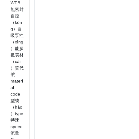
WFB
無密封
自控
（kòn
g）自
吸泵性
（xìng
）能參
數表材
（cái
）質代
號
materi
al
code
型號
（hào
）type
轉速
speed
流量