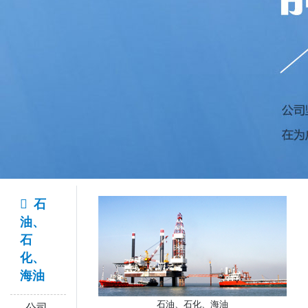
石
油、
石
化、
海油
石油、石化、海油
公司