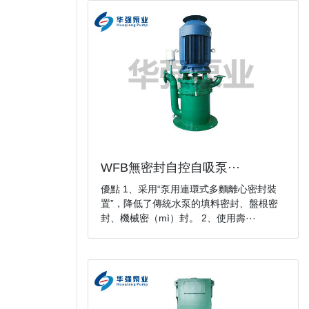
WFB無密封自控自吸泵···
優點 1、采用“泵用連環式多麵離心密封裝
置”，降低了傳統水泵的填料密封、盤根密
封、機械密（mì）封。 2、使用壽···