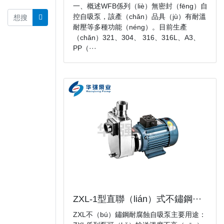
一、概述WFB係列（liè）無密封（fēng）自
控自吸泵，該產（chǎn）品具（jù）有耐溫
耐壓等多種功能（néng）。目前生產
（chǎn）321、304、 316、316L、A3、
PP（···
ZXL-1型直聯（lián）式不鏽鋼···
ZXL不（bú）鏽鋼耐腐蝕自吸泵主要用途：