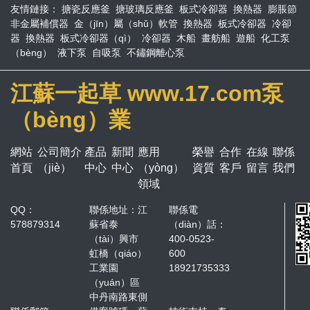
友情鏈接：
搪瓷反應釜
搪玻璃反應釜
板式冷卻器
換熱器
膨脹節
非金屬補償器
金（jīn）屬（shǔ）軟管
換熱器
板式冷卻器
冷卻
器
換熱器
板式冷卻器（qì）
冷卻器
木船
畫舫船
遊船
化工泵
（bèng）
液下泵
自吸泵
不鏽鋼離心泵
江蘇一起草 www.17.com泵
（bèng）業
網站
公司簡介
產品
新聞
應用
榮譽
合作
在線
聯係
首頁
（jiè）
中心
中心
（yòng）
資質
客戶
留言
我們
領域
QQ：
聯係地址：江
聯係電
578879314
蘇省泰
（diàn）話：
（tài）興市
400-0523-
虹橋（qiáo）
600
工業園
18921735333
（yuán）區
中丹南路東側