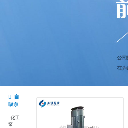
自
吸泵
化工
泵