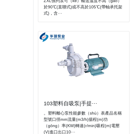
ZXL係列泵可（kě）輸送溫度不高（gāo）
於90℃(直聯式)或不高於105℃(帶軸承托架
式)，含···
103塑料自吸泵|手提···
。塑料離心泵性能參數（shù）表產品名稱
型號口徑mm流量(m3/h)揚程(m)功
（gōng）率(KW)轉速(r/min)吸程(m)電壓
(V)進口出口10···