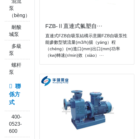
混流
泵
（bèng）
FZB-Ⅱ直連式氟塑自···
耐酸
堿泵
直連式FZB自吸泵結構示意圖FZB自吸泵性
能參數型號流量(m3/h)揚（yáng）程
多級
（chéng）(m)進口(mm)出口(mm)功率
泵
（kw)轉速(r/min)效（xiào）···
螺杆
泵
聯
係方
式
400-
0523-
600