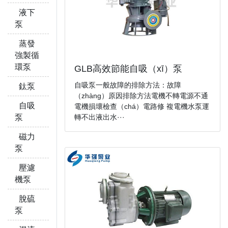
液下
泵
蒸發
強製循
環泵
GLB高效節能自吸（xī）泵
自吸泵一般故障的排除方法：故障
鈦泵
（zhàng）原因排除方法電機不轉電源不通
自吸
電機損壞檢查（chá）電路修 複電機水泵運
轉不出液出水···
泵
磁力
泵
壓濾
機泵
脫硫
泵