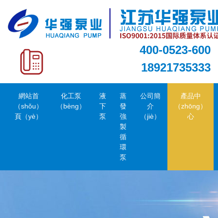
400-0523-600
18921735333
網站首
化工泵
液
蒸
公司簡
產品中
（shǒu）
（bèng）
下
發
介
（zhōng）
頁（yè）
泵
強
（jiè）
心
製
循
環
泵