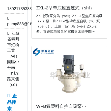
ZXL-2型帶底座直連式（shì）···
18921735333
ZXL係列泵分為（wéi）ZXL-1型無底座自吸
（xī）泵，和ZXL-2型帶底座自吸（xī）泵
pump888@163.com
（bèng）。上圖（tú）為（wéi）ZXL-2
型。直連式自吸泵的電機與泵頭中間···
江蘇
省泰興
市虹橋
工業
（yè）
園區中
丹南
（nán）
路東側
（cè）
產
品搜
WFB氟塑料自控自吸泵···
索