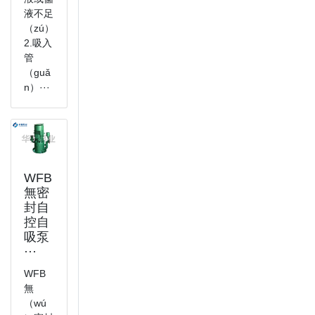
液不足
（zú）
2.吸入
管
（guǎ
n）···
WFB
無密
封自
控自
吸泵
···
WFB
無
（wú