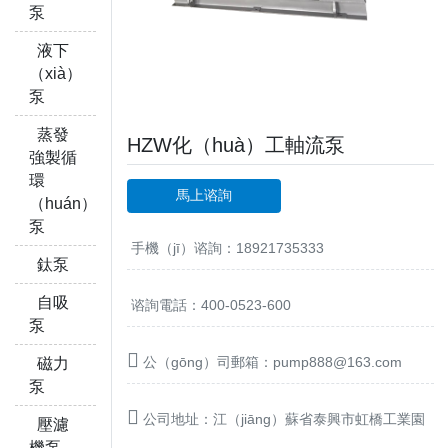
泵
液下
（xià）
泵
蒸發
HZW化（huà）工軸流泵
強製循
環
馬上谘詢
（huán）
泵
手機（jī）谘詢：18921735333
鈦泵
自吸
谘詢電話：400-0523-600
泵
公（gōng）司郵箱：pump888@163.com
磁力
泵
公司地址：江（jiāng）蘇省泰興市虹橋工業園
壓濾
機泵