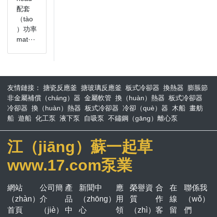
配套
（tào
）功率
mat···
友情鏈接：
搪瓷反應釜
搪玻璃反應釜
板式冷卻器
換熱器
膨脹節
非金屬補償（cháng）器
金屬軟管
換（huàn）熱器
板式冷卻器
冷卻器
換（huàn）熱器
板式冷卻器
冷卻（què）器
木船
畫舫
船
遊船
化工泵
液下泵
自吸泵
不鏽鋼（gāng）離心泵
江（jiāng）蘇一起草
www.17.com泵業
網站
公司簡
產
新聞中
應
榮譽資
合
在
聯係我
（zhàn）
介
品
（zhōng）
用
質
作
線
（wǒ）
首頁
（jiè）
中
心
領
（zhì）
客
留
們