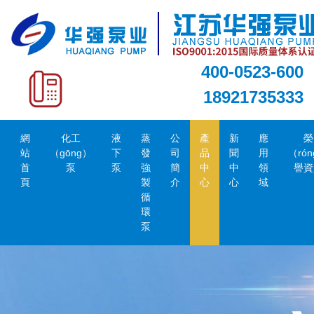
400-0523-600
18921735333
網
化工
液
蒸
公
產
新
應
榮
站
（gōng）
下
發
司
品
聞
用
（ró
首
泵
泵
強
簡
中
中
領
譽資
頁
製
介
心
心
域
循
環
泵