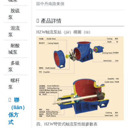
區中丹南路東側
脫硫
泵
產品詳情
混流
HZW軸流泵結（jié）構圖（tú）
泵
耐酸
堿泵
多級
泵
螺杆
泵
聯
（lián）
係方
式
四、HZW彎管式軸流泵性能參數表