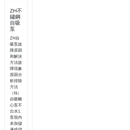
ZH不
鏽鋼
自吸
泵
ZH自
吸泵故
障原因
和解決
方法故
障現象
原因分
析排除
方法
（fǎ）
自吸離
心泵不
出水1.
泵殼內
未加儲
液或儲