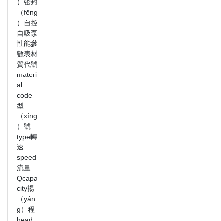
）密封
（fēng
）自控
自吸泵
性能參
數表材
質代號
materi
al
code
型
（xíng
）號
type轉
速
speed
流量
Qcapa
city揚
（yán
g）程
head