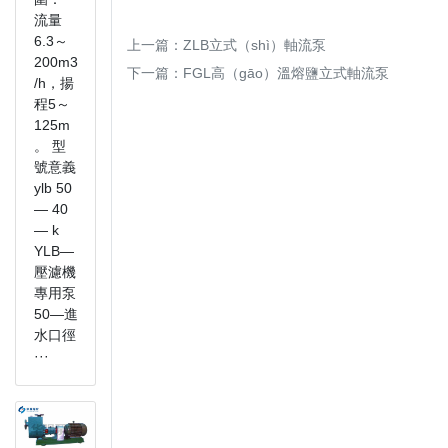
流量
6.3～
上一篇：
ZLB立式（shì）軸流泵
200m3
下一篇：
FGL高（gāo）溫熔鹽立式軸流泵
/h，揚
程5～
125m
。 型
號意義
ylb 50
— 40
— k
YLB—
壓濾機
專用泵
50—進
水口徑
···