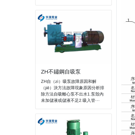
ZH不鏽鋼自吸泵
ZH自（zì）吸泵故障原因和解
（jiě）決方法故障現象原因分析排
除方法自吸離心泵不出水1.泵殼內
未加儲液或儲液不足2.吸入管···