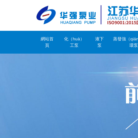
網站首
化（huà）
液下
蒸發強（qiá
頁
工泵
泵
環泵