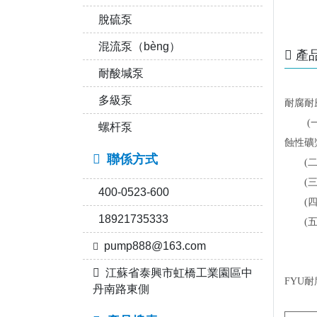
脫硫泵
混流泵（bèng）
產
耐酸堿泵
多級泵
耐腐耐
(一)
螺杆泵
蝕性礦
聯係方式
(二)
(三)
400-0523-600
(四)
18921735333
(五)
pump888@163.com
江蘇省泰興市虹橋工業園區中
FYU
丹南路東側