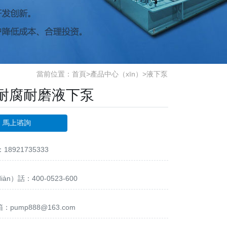
當前位置：
首頁
>
產品中心（xīn）
>
液下泵
U耐腐耐磨液下泵
馬上谘詢
8921735333
àn）話：400-0523-600
pump888@163.com