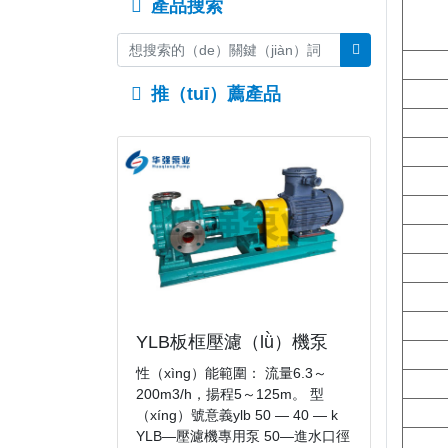
產品搜索
推（tuī）薦產品
YLB板框壓濾（lǜ）機泵
性（xìng）能範圍： 流量6.3～
200m3/h，揚程5～125m。 型
（xíng）號意義ylb 50 — 40 — k
YLB—壓濾機專用泵 50—進水口徑