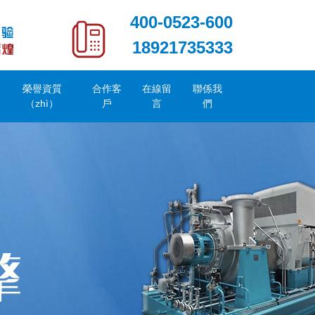
400-0523-600
18921735333
榮譽資質
合作客
在線留
聯係我
（zhì）
戶
言
們