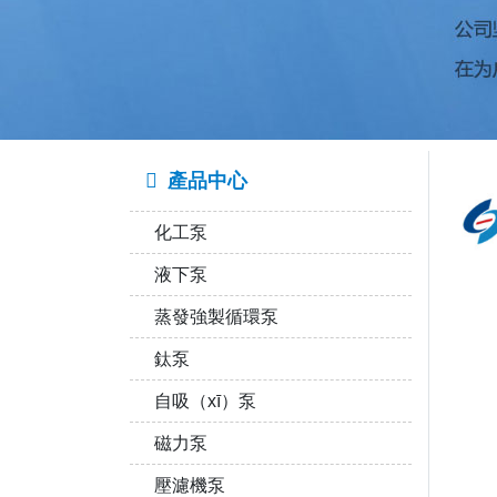
產品中心
化工泵
液下泵
蒸發強製循環泵
鈦泵
自吸（xī）泵
磁力泵
壓濾機泵