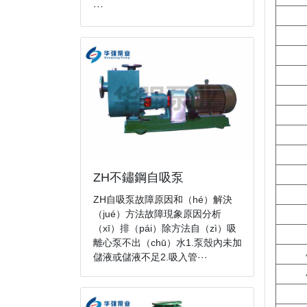
···
ZH不鏽鋼自吸泵
ZH自吸泵故障原因和（hé）解決
（jué）方法故障現象原因分析
（xī）排（pái）除方法自（zì）吸
離心泵不出（chū）水1.泵殼內未加
儲液或儲液不足2.吸入管···