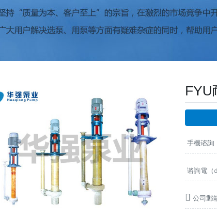
FY
手機谘詢：1
谘詢電（di
公司郵箱：