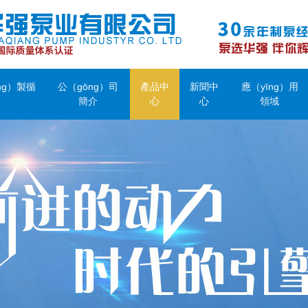
ng）製循
公（gōng）司
產品中
新聞中
應（yīng）用
簡介
心
心
領域