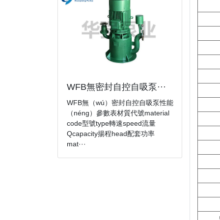
WFB無密封自控自吸泵···
WFB無（wú）密封自控自吸泵性能
（néng）參數表材質代號material
code型號type轉速speed流量
Qcapacity揚程head配套功率
mat···