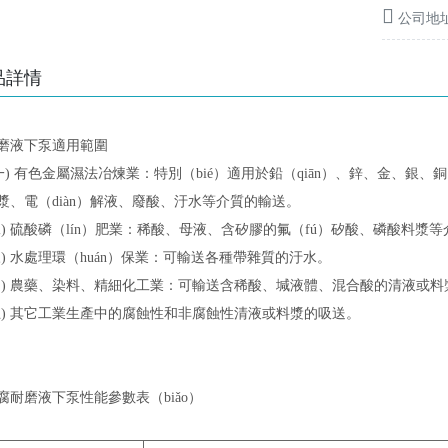
公司地
品詳情
磨液下泵適用範圍
 有色金屬濕法冶煉業：特別（bié）適用於鉛（qiān）、鋅、金、銀
漿、電（diàn）解液、廢酸、汙水等介質的輸送。
 硫酸磷（lín）肥業：稀酸、母液、含矽膠的氟（fú）矽酸、磷酸料漿等介
 水處理環（huán）保業：可輸送各種帶雜質的汙水。
 農藥、染料、精細化工業：可輸送含稀酸、堿液體、混合酸的清液或料
 其它工業生產中的腐蝕性和非腐蝕性清液或料漿的吸送。
耐腐耐磨液下泵性能參數表（biǎo）