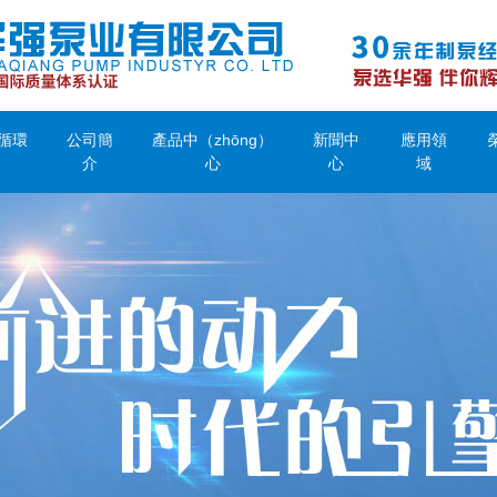
循環
公司簡
產品中（zhōng）
新聞中
應用領
介
心
心
域