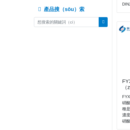
DIN
產品搜（sōu）索
F
（z
FY
硝酸
種是
濃度
硝酸