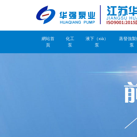
網站首
化工
液下（xià）
蒸發強製
頁
泵
泵
泵