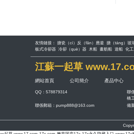
友情鏈接：
搪瓷（cí）反（fǎn）應釜
搪（táng）玻
板式冷卻器
冷卻（què）器
木船
畫舫船
遊船
化工
江蘇一起草 www.17.
網站首頁
公司簡介
產品中心
QQ：578879314
聯係
橋
聯係郵箱：pump888@163.com
備
Copy
一起草 www.17.com-17c.com-嫩草国产17c-17c永久隐藏入口-www.