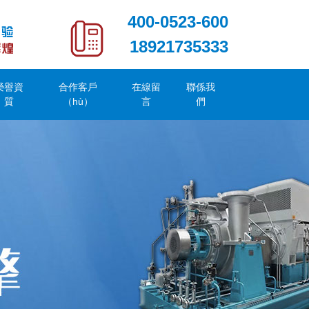
400-0523-600
18921735333
榮譽資
合作客戶
在線留
聯係我
質
（hù）
言
們