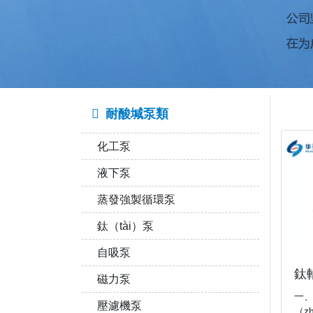
耐酸堿泵類
化工泵
液下泵
蒸發強製循環泵
鈦（tài）泵
自吸泵
鈦
磁力泵
一、
壓濾機泵
（z