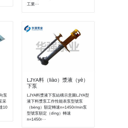
工業···
LJYA料（liào）漿液（yè）
下泵
LJYA料漿液下泵結構示意圖LJYA型
機向泵
液下料漿泵工作性能表泵型號泵
泵采
（bèng）額定轉速n=1450r/min泵
達10
型號泵額定（dìng）轉速
n=1450r···