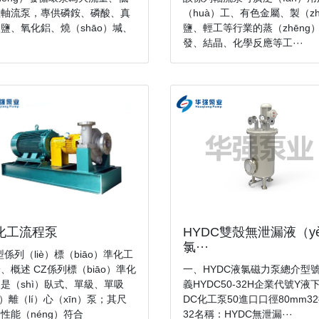
程軸流泵，專供磷銨、磷酸、真
（huà）工、有色金屬、製（zh
鹽、氧化鋁、燒（shāo）堿、
鹽、輕工等行業的蒸（zhēng
發、結晶、化學反應等工···
HYDC雙殼無泄漏液（y
化工流程泵
氯···
型係列（liè）標（biāo）準化工
一、HYDC液氯磁力泵總介型
、概述 CZ係列標（biāo）準化
義HYDC50-32H企業代號Y液
是（shì）臥式、單級、單吸
DC化工泵50進口口徑80mm3
ī）離（lí）心（xīn）泵；其尺
32名稱：HYDC無泄漏···
性能（néng）符合