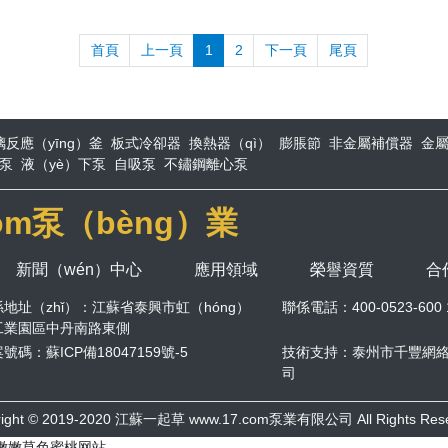
首頁
上一頁
1
2
下一頁
尾頁
璃反應（yīng）釜
板式冷卻器
換熱器（qì）
膨脹節
非金屬補償器
金
泵
液（yè）下泵
自吸泵
不鏽鋼離心泵
com泵（bèng）業
新聞（wén）中心
應用領域
榮譽資質
合
地址（zhǐ）：江蘇省泰興市虹（hóng）
聯係電話：400-0523-600 1
工業園區中丹南路東側
案號碼：
蘇ICP備18047159號-5
技術支持：
泰州市千豐網絡
司
right © 2019-2020 江蘇一起草 www.17.com泵業有限公司 All Rights Rese
17c嫩嫩草色蜜桃网站