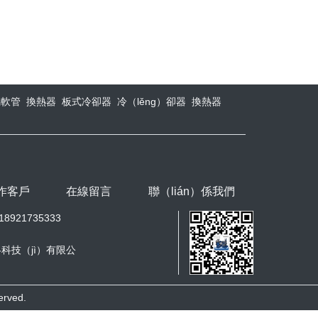
屬軟管
換熱器
板式冷卻器
冷（lěng）卻器
換熱器
作客戶
在線留言
聯（lián）係我們
8921735333
科技（jì）有限公
rved.