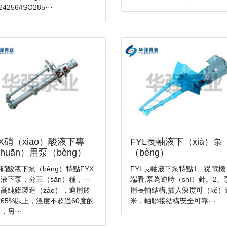
24256/ISO285···
YX硝（xiāo）酸液下專
FYL長軸液下（xià）泵
huān）用泵（bèng）
（bèng）
X硝酸液下泵（bèng）特點FYX
FYL長軸液下泵特點1、從電
液下泵，分三（sān）種，一
端看,泵為逆時（shí）針。2、
高純鋁製造（zào），適用於
用長軸結構,插入深度可（kě）
65%以上，溫度不超過60度的
米，軸聯接結構安全可靠···
，另···