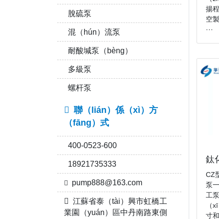
揚
脫硫泵
空製
···
混（hún）流泵
耐酸堿泵（bèng）
多級泵
螺杆泵
聯（lián）係（xì）方
（fāng）式
400-0523-600
鈦
18921735333
CZ
pump888@163.com
泵一
工泵
江蘇省泰（tài）興市虹橋工
（x
業園（yuán）區中丹南路東側
寸和