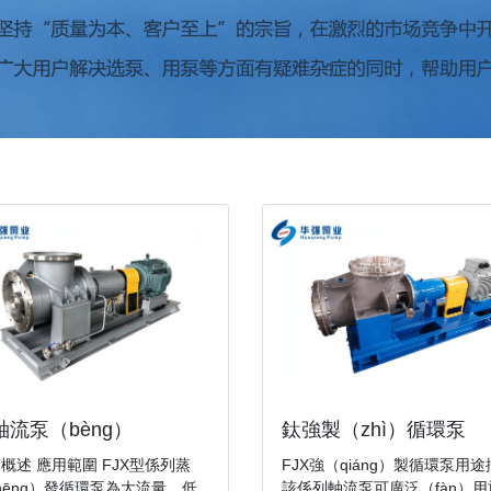
軸流泵（bèng）
鈦強製（zhì）循環泵
概述 應用範圍 FJX型係列蒸
FJX強（qiáng）製循環泵用
hēng）發循環泵為大流量、低
該係列軸流泵可廣泛（fàn）