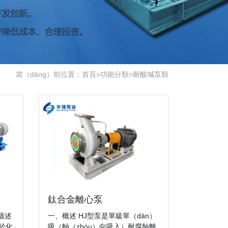
當（dāng）前位置：
首頁
>
功能分類
>
耐酸堿泵類
鈦合金離心泵
途描述
一、概述 HJ型泵是單級單（dān）
用於化
吸（軸（zhóu）向吸入）耐腐蝕離