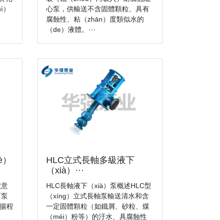
ì）
心泵，供輸送不含固體顆粒、具有
）
腐蝕性、粘（zhān）度類似水的
（de）液體。···
HLC立式長軸多級液下
è）
（xià）···
HLC長軸液下（xià）泵概述HLC型
號意
（xíng）立式長軸泵輸送清水和含
下泵
一定固體顆粒（如鐵屑、砂粒、煤
2揚程
（méi）粉等）的汙水、具腐蝕性