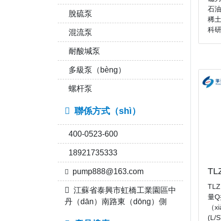
石
脫硫泵
稀土
科研
混流泵
耐酸堿泵
多級泵（bèng）
螺杆泵
聯係方式（shì）
400-0523-600
18921735333
T
pump888@163.com
TL
江蘇省泰興市虹橋工業園區中
量Q
丹（dān）南路東（dōng）側
（x
(L/