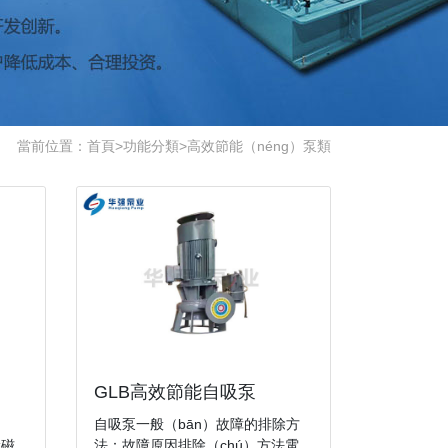
當前位置：
首頁
>
功能分類
>
高效節能（néng）泵類
GLB高效節能自吸泵
自吸泵一般（bān）故障的排除方
漏磁
法：故障原因排除（chú）方法電