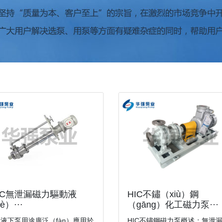
YC無泄漏磁力驅動液
HIC不鏽（xiù）鋼
è）···
（gāng）化工磁力泵···
液下泵用途廣泛（fàn）應用於
HIC不鏽鋼磁力泵概述：無泄