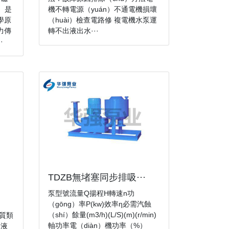
）是
機不轉電源（yuán）不通電機損壞
力學原
（huài）檢查電路修 複電機水泵運
力傳
轉不出液出水···
·
TDZB無堵塞同步排吸···
泵型號流量Q揚程H轉速n功
（gōng）率P(kw)效率η必需汽蝕
（shí）餘量(m3/h)(L/S)(m)(r/min)
性質類
軸功率電（diàn）機功率（%）
）液