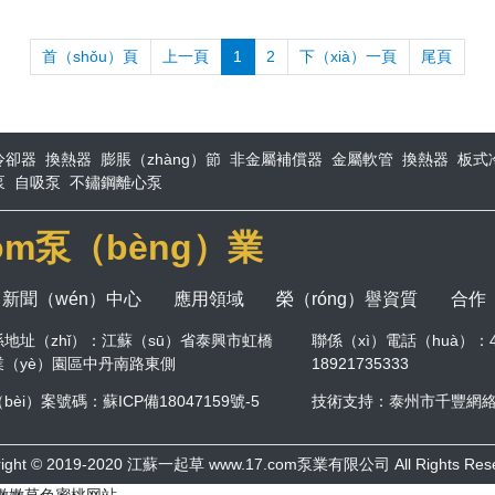
首（shǒu）頁
上一頁
1
2
下（xià）一頁
尾頁
冷卻器
換熱器
膨脹（zhàng）節
非金屬補償器
金屬軟管
換熱器
板式
泵
自吸泵
不鏽鋼離心泵
com泵（bèng）業
新聞（wén）中心
應用領域
榮（róng）譽資質
合作
係地址（zhǐ）：江蘇（sū）省泰興市虹橋
聯係（xì）電話（huà）：400
業（yè）園區中丹南路東側
18921735333
bèi）案號碼：
蘇ICP備18047159號-5
技術支持：
泰州市千豐網
right © 2019-2020 江蘇一起草 www.17.com泵業有限公司 All Rights Rese
17c嫩嫩草色蜜桃网站