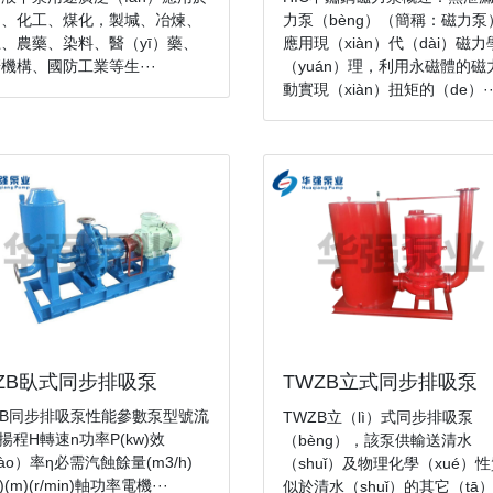
油、化工、煤化，製堿、冶煉、
力泵（bèng）（簡稱：磁力泵
、農藥、染料、醫（yī）藥、
應用現（xiàn）代（dài）磁
機構、國防工業等生···
（yuán）理，利用永磁體的磁
動實現（xiàn）扭矩的（de）··
LZB臥式同步排吸泵
TWZB立式同步排吸泵
ZB同步排吸泵性能參數泵型號流
TWZB立（lì）式同步排吸泵
揚程H轉速n功率P(kw)效
（bèng），該泵供輸送清水
iào）率η必需汽蝕餘量(m3/h)
（shuǐ）及物理化學（xué）
S)(m)(r/min)軸功率電機···
似於清水（shuǐ）的其它（tā