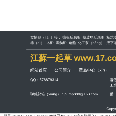
友情鏈（liàn）接：
搪瓷反應釜
搪玻璃反應釜
板式
器（qì）
木船
畫舫船
遊船
化工泵（bèng）
液下
江蘇一起草 www.17.
網站首頁
公司簡介
產品中心（xīn）
QQ：578879314
聯
工
聯係郵箱（xiāng）：pump888@163.com
備（
Copy
一起草 www.17.com-17c.com-嫩草国产17c-17c永久隐藏入口-www.