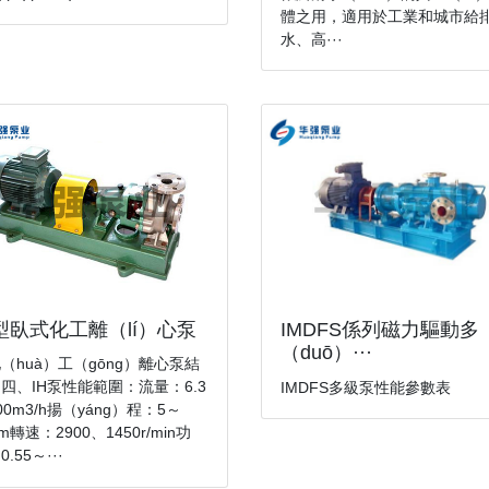
體之用，適用於工業和城市給
水、高···
H型臥式化工離（lí）心泵
IMDFS係列磁力驅動多
（duō）···
化（huà）工（gōng）離心泵結
四、IH泵性能範圍：流量：6.3
IMDFS多級泵性能參數表
00m3/h揚（yáng）程：5～
2m轉速：2900、1450r/min功
.55～···