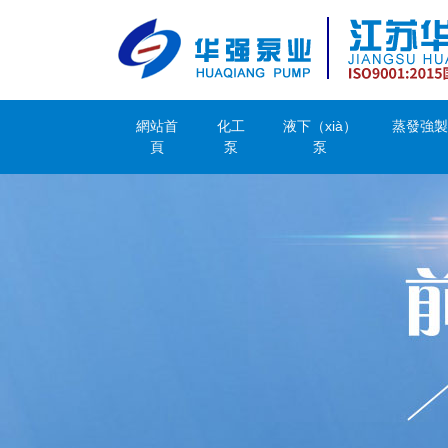
網站首
化工
液下（xià）
蒸發強製
頁
泵
泵