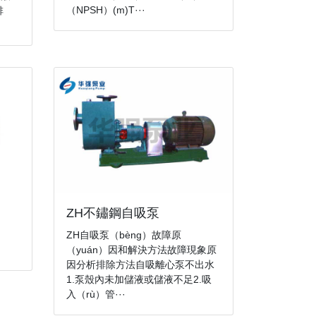
（NPSH）(m)T···
排
ZH不鏽鋼自吸泵
ZH自吸泵（bèng）故障原
（yuán）因和解決方法故障現象原
因分析排除方法自吸離心泵不出水
1.泵殼內未加儲液或儲液不足2.吸
入（rù）管···