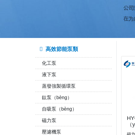
高效節能泵類
化工泵
液下泵
蒸發強製循環泵
鈦泵（bèng）
自吸泵（bèng）
H
磁力泵
（y
壓濾機泵
磁力