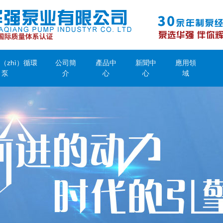
（zhì）循環
公司簡
產品中
新聞中
應用領
泵
介
心
心
域