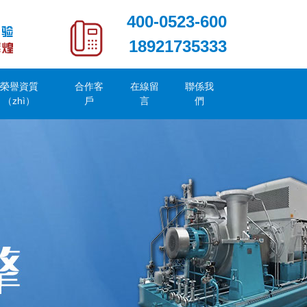
400-0523-600
18921735333
榮譽資質
合作客
在線留
聯係我
（zhì）
戶
言
們