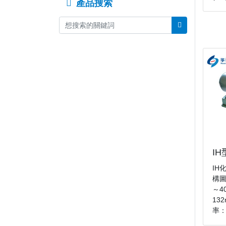
產品搜索
I
IH
構圖
～4
13
率：0