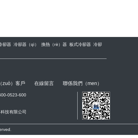
冷卻器
冷卻器（qì）
換熱（rè）器
板式冷卻器
冷卻
（zuò）客戶
在線留言
聯係我們（men）
-0523-600
絡科技有限公司
rved.